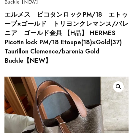
Buckle【NEW】
エルメス ピコタンロックPM/18 エトゥ
ープ×ゴールド トリヨンクレマンス/バレ
ニア ゴールド金具 【H品】 HERMES
Picotin lock PM/18 Etoupe(18)×Gold(37)
Taurillon Clemence/barenia Gold
Buckle【NEW】