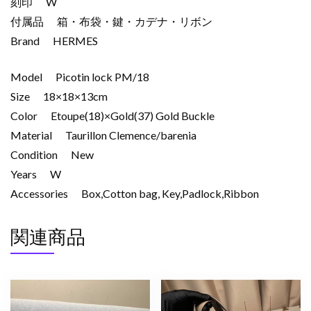
刻印 W
付属品 箱・布袋・鍵・カデナ・リボン
Brand HERMES
Model Picotin lock PM/18
Size 18×18×13cm
Color Etoupe(18)×Gold(37) Gold Buckle
Material Taurillon Clemence/barenia
Condition New
Years W
Accessories Box,Cotton bag, Key,Padlock,Ribbon
関連商品