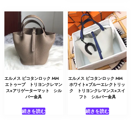
エルメス ピコタンロック MM
エルメス ピコタンロック MM
エトゥープ トリヨンクレマン
ホワイト×ブルーエレクトリッ
ス×アリゲーターマット シル
ク トリヨンクレマンス×スイ
バー金具
フト シルバー金具
続きを読む
続きを読む