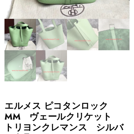
エルメス ピコタンロック
MM ヴェールクリケット
トリヨンクレマンス シルバ