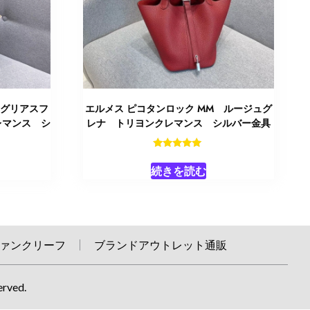
 グリアスフ
エルメス ピコタンロック MM ルージュグ
レマンス シ
レナ トリヨンクレマンス シルバー金具
5段階中
5.00
続きを読む
の評価
ァンクリーフ
ブランドアウトレット通販
erved.