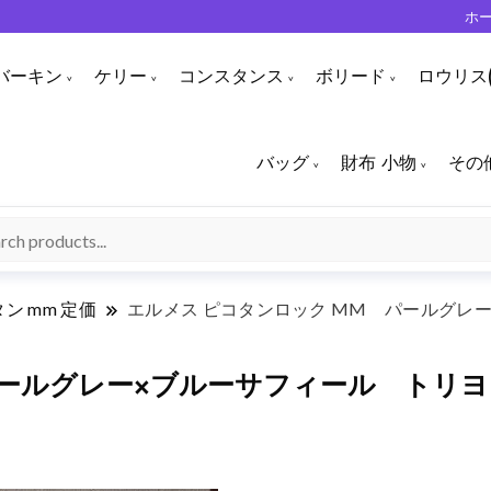
ホ
バーキン
ケリー
コンスタンス
ボリード
ロウリス(
バッグ
財布 小物
その
ン mm 定価
エルメス ピコタンロック MM パールグレ
パールグレー×ブルーサフィール トリ