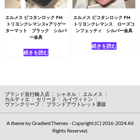
エルメス ピコタンロック PM
エルメス ピコタンロック PM
トリヨンクレマンス×アリゲー
トリヨンクレマンス ローズコ
ターマット ブラック シルバ
ンフェッティ シルバー金具
ー金具
続きを読む
続きを読む
ブランド並行輸入店
シャネル
エルメス
カルティエ
セリーヌ
ルイヴィトン
ヴァンクリーフ
ブランドアウトレット通販
A theme by GradientThemes - Copyright (C) 2016-2024 All
Rights Reserved.