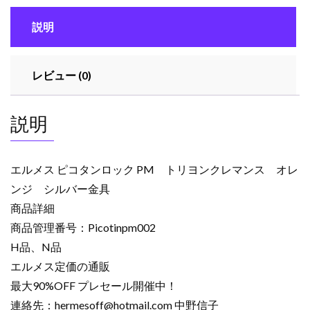
説明
レビュー (0)
説明
エルメス ピコタンロック PM トリヨンクレマンス オレ
ンジ シルバー金具
商品詳細
商品管理番号：Picotinpm002
H品、N品
エルメス定価の通販
最大90%OFF プレセール開催中！
連絡先：
hermesoff@hotmail.com
中野信子