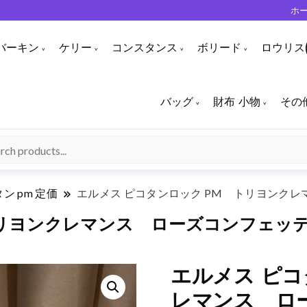
ホ
バーキン
ケリー
コンスタンス
ボリード
ロウリス(
バッグ
財布 小物
その
ン pm 定価
エルメス ピコタンロック PM トリヨンク
トリヨンクレマンス ローズコンフェッ
エルメス ピコ
レマンス ロ