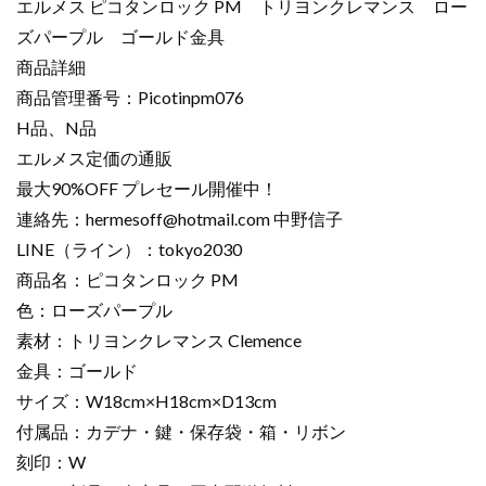
エルメス ピコタンロック PM トリヨンクレマンス ロー
ズパープル ゴールド金具
商品詳細
商品管理番号：Picotinpm076
H品、N品
エルメス定価の通販
最大90%OFF プレセール開催中！
連絡先：
hermesoff@hotmail.com
中野信子
LINE（ライン）：tokyo2030
商品名：ピコタンロック PM
色：ローズパープル
素材：トリヨンクレマンス Clemence
金具：ゴールド
サイズ：W18cm×H18cm×D13cm
付属品：カデナ・鍵・保存袋・箱・リボン
刻印：W