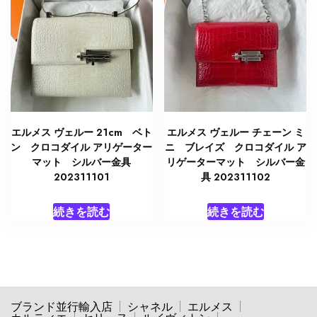
エルメス ヴェルー 21cm ベト
エルメス ヴェルー チェーン ミ
ン クロコダイル アリゲーター
ニ ブレイズ クロコダイル ア
マット シルバー金具
リゲーターマット シルバー金
202311101
具 202311102
続きを読む
続きを読む
ブランド並行輸入店
シャネル
エルメス