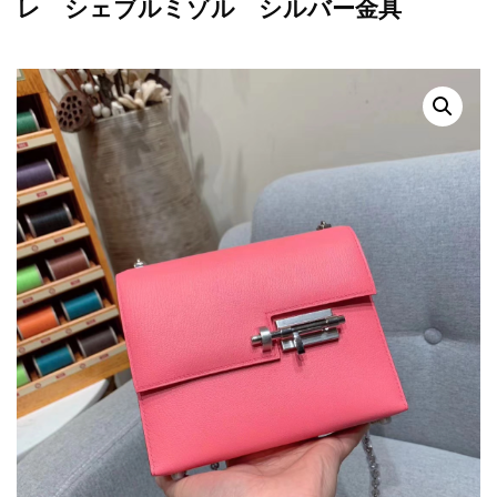
レ シェブルミゾル シルバー金具