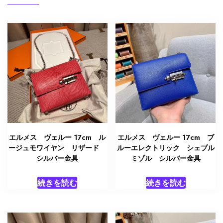
エルメス ヴェルー 17cm ル
エルメス ヴェルー 17cm ブ
ージュモワイヤン リザード
ルーエレクトリック シェブル
シルバー金具
ミゾル シルバー金具
続きを読む
続きを読む