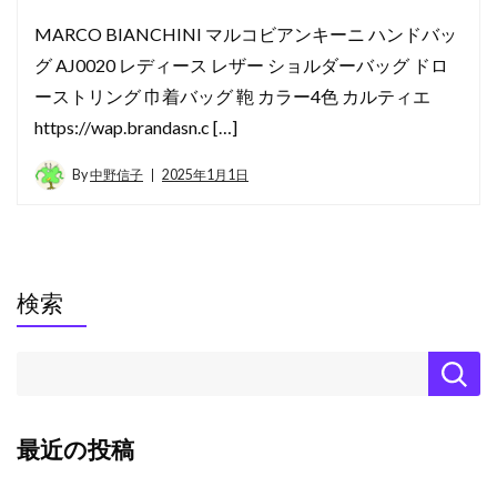
MARCO BIANCHINI マルコビアンキーニ ハンドバッ
グ AJ0020 レディース レザー ショルダーバッグ ドロ
ーストリング 巾着バッグ 鞄 カラー4色 カルティエ
https://wap.brandasn.c […]
By
中野信子
2025年1月1日
検索
最近の投稿