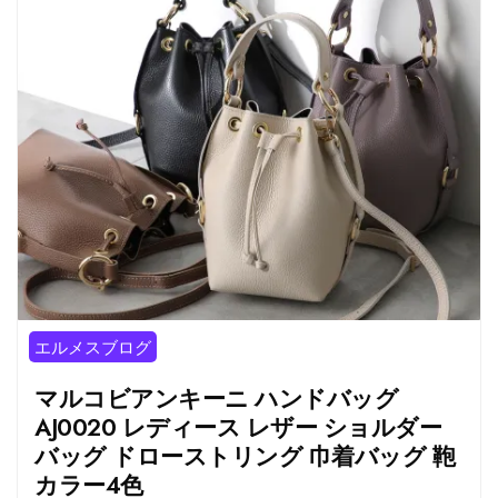
エルメスブログ
マルコビアンキーニ ハンドバッグ
AJ0020 レディース レザー ショルダー
バッグ ドローストリング 巾着バッグ 鞄
カラー4色