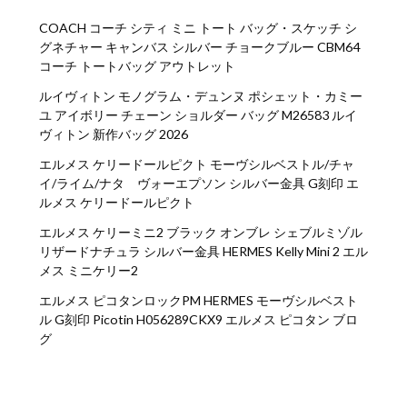
COACH コーチ シティ ミニ トート バッグ・スケッチ シ
グネチャー キャンバス シルバー チョークブルー CBM64
コーチ トートバッグ アウトレット
ルイヴィトン モノグラム・デュンヌ ポシェット・カミー
ユ アイボリー チェーン ショルダー バッグ M26583 ルイ
ヴィトン 新作バッグ 2026
エルメス ケリードールピクト モーヴシルベストル/チャ
イ/ライム/ナタ ヴォーエプソン シルバー金具 G刻印 エ
ルメス ケリードールピクト
エルメス ケリーミニ2 ブラック オンブレ シェブルミゾル
リザードナチュラ シルバー金具 HERMES Kelly Mini 2 エル
メス ミニケリー2
エルメス ピコタンロックPM HERMES モーヴシルベスト
ル G刻印 Picotin H056289CKX9 エルメス ピコタン ブロ
グ