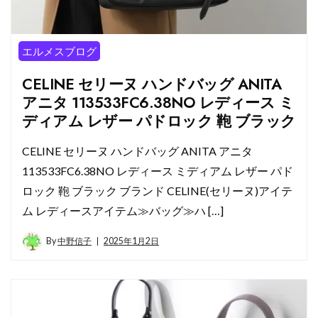
エルメスブログ
CELINE セリーヌ ハンドバッグ ANITA
アニタ 113533FC6.38NO レディース ミ
ディアム レザー パドロック 鞄 ブラック
CELINE セリーヌ ハンドバッグ ANITA アニタ
113533FC6.38NO レディース ミディアム レザー パド
ロック 鞄 ブラック ブランド CELINE(セリーヌ)アイテ
ム レディースアイテム≫バッグ≫ハ […]
By
中野信子
2025年1月2日