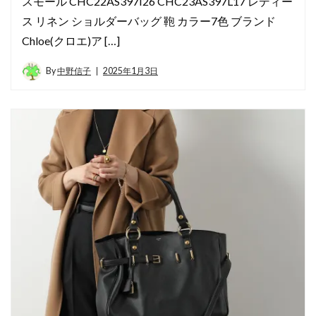
スモール CHC22AS397I26 CHC23AS397L17 レディー
ス リネン ショルダーバッグ 鞄 カラー7色 ブランド
Chloe(クロエ)ア […]
By
中野信子
2025年1月3日