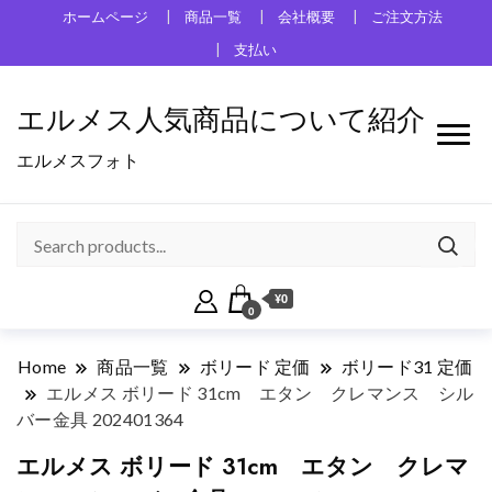
ホームページ
商品一覧
会社概要
ご注文方法
支払い
エルメス人気商品について紹介
エルメスフォト
¥0
0
Home
商品一覧
ボリード 定価
ボリード31 定価
エルメス ボリード 31cm エタン クレマンス シル
バー金具 202401364
エルメス ボリード 31cm エタン クレマ