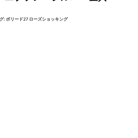
グ:
ボリード27 ローズショッキング