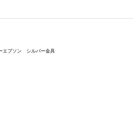
ォーエプソン シルバー金具