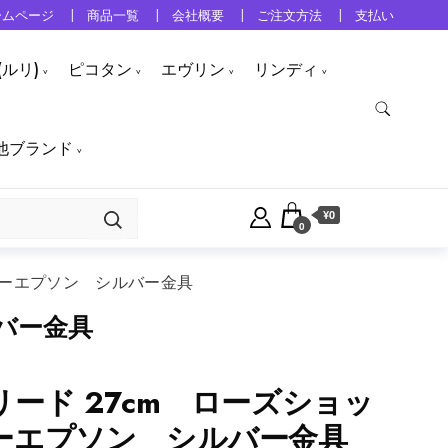
ームページ
商品一覧
会社概要
ご注文方法
支払い
ルリ)
ピコタン
エヴリン
リンディ
他ブランド
¥0
0
ォーエプソン シルバー金具
バー金具
ード 27cm ローズショッ
ーエプソン シルバー金具