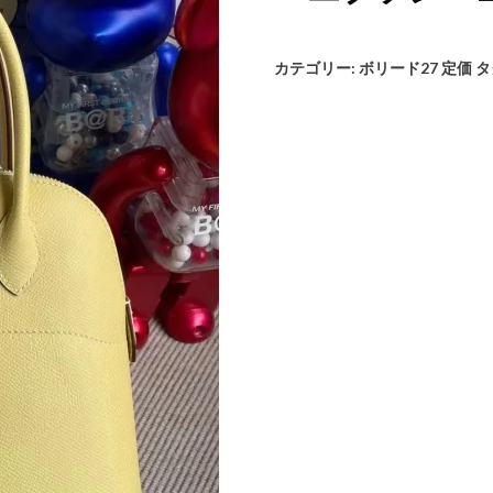
カテゴリー:
ボリード27 定価
タ