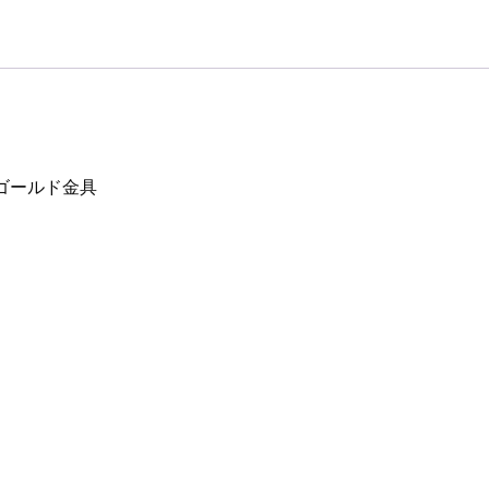
ゴールド金具