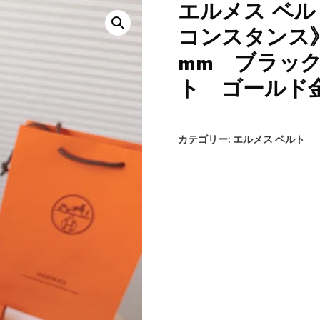
エルメス ベル
コンスタンス》
mm ブラッ
ト ゴールド
カテゴリー:
エルメス ベルト