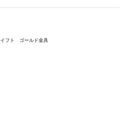
/スイフト ゴールド金具