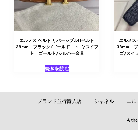
エルメス ベルト リバーシブルHベルト
エルメス
38mm ブラック/ゴールド トゴ/スイフ
38mm 
ト ゴールド/シルバー金具
ゴ/スイ
続きを読む
ブランド並行輸入店
シャネル
エル
A the