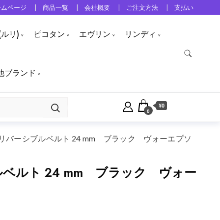
ームページ
商品一覧
会社概要
ご注文方法
支払い
ルリ)
ピコタン
エヴリン
リンディ
他ブランド
¥0
0
 リバーシブルベルト 24 mm ブラック ヴォーエプソ
ベルト 24 mm ブラック ヴォー