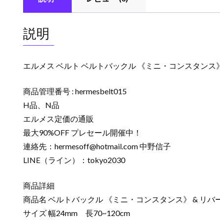
説明
エルメス ベルト ベルトバックル 《ミニ・コンスタンス》
商品管理番号 : hermesbelt015
H品、N品
エルメス定価の通販
最大90%OFF プレセール開催中！
連絡先：
hermesoff@hotmail.com
中野信子
LINE（ライン）：tokyo2030
商品詳細
商品名 ベルトバックル 《ミニ・コンスタンス》 & リバー
サイズ 幅24mm 長70~120cm