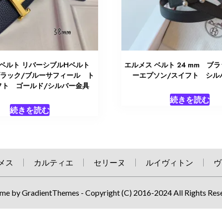
 ベルト リバーシブルHベルト
エルメス ベルト 24 mm ブ
ブラック/ブルーサフィール ト
ーエプソン/スイフト シル
フト ゴールド/シルバー金具
続きを読む
続きを読む
メス
カルティエ
セリーヌ
ルイヴィトン
ヴ
me by GradientThemes - Copyright (C) 2016-2024 All Rights Res