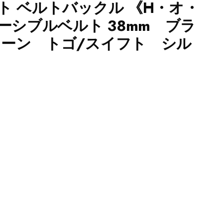
ト ベルトバックル 《H・オ・
バーシブルベルト 38mm ブラ
ジーン トゴ/スイフト シル