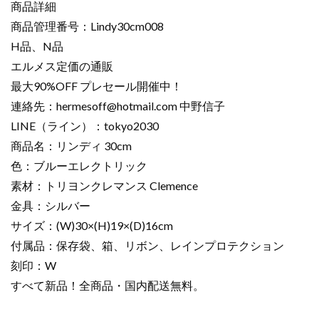
商品詳細
商品管理番号：Lindy30cm008
H品、N品
エルメス定価の通販
最大90%OFF プレセール開催中！
連絡先：
hermesoff@hotmail.com
中野信子
LINE（ライン）：tokyo2030
商品名：リンディ 30cm
色：ブルーエレクトリック
素材：トリヨンクレマンス Clemence
金具：シルバー
サイズ：(W)30×(H)19×(D)16cm
付属品：保存袋、箱、リボン、レインプロテクション
刻印：W
すべて新品！全商品・国内配送無料。