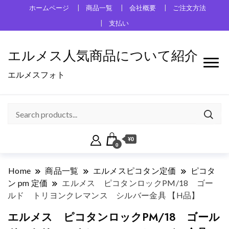
ホームページ
商品一覧
会社概要
ご注文方法
支払い
エルメス人気商品について紹介
エルメスフォト
¥0
0
Home
商品一覧
エルメスピコタン定価
ピコタ
ン pm 定価
エルメス ピコタンロックPM/18 ゴー
ルド トリヨンクレマンス シルバー金具 【H品】
エルメス ピコタンロックPM/18 ゴール