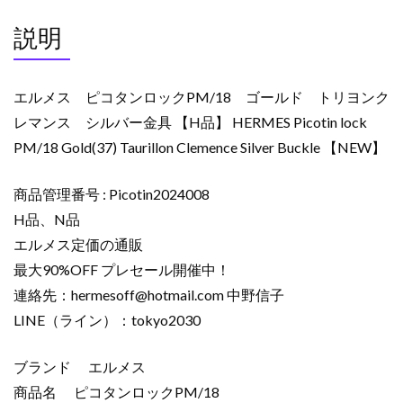
説明
エルメス ピコタンロックPM/18 ゴールド トリヨンク
レマンス シルバー金具 【H品】 HERMES Picotin lock
PM/18 Gold(37) Taurillon Clemence Silver Buckle 【NEW】
商品管理番号 : Picotin2024008
H品、N品
エルメス定価の通販
最大90%OFF プレセール開催中！
連絡先：
hermesoff@hotmail.com
中野信子
LINE（ライン）：tokyo2030
ブランド エルメス
商品名 ピコタンロックPM/18