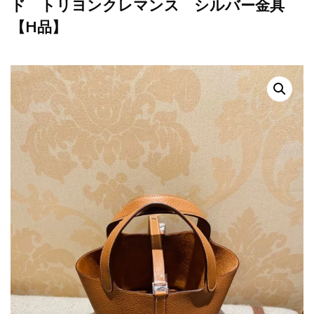
ド トリヨンクレマンス シルバー金具
【H品】