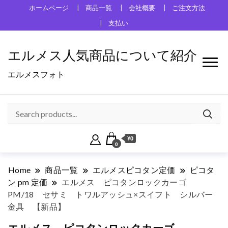
ホームページ
商品一覧
会社概要
ご注文方法
支払い
エルメス人気商品について紹介
エルメスフォト
¥0
0
Home
商品一覧
エルメスピコタン定価
ピコタ
ン pm 定価
エルメス ピコタンロックカーゴ
PM/18 セサミ トワルアッシュ×スイフト シルバー
金具 【新品】