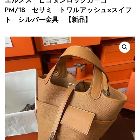
エルメス ピコタンロックカーゴ
PM/18 セサミ トワルアッシュ×スイフ
ト シルバー金具 【新品】