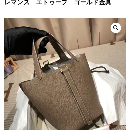
レマンス エトゥープ ゴールド金具