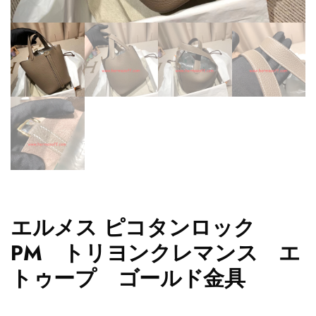
エルメス ピコタンロック
PM トリヨンクレマンス エ
トゥープ ゴールド金具