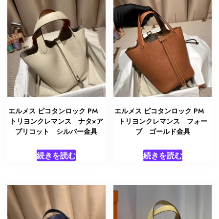
エルメス ピコタンロック PM
エルメス ピコタンロック PM
トリヨンクレマンス ナタ×ア
トリヨンクレマンス フォー
プリコット シルバー金具
ブ ゴールド金具
続きを読む
続きを読む