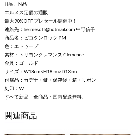
H品、N品
エルメス定価の通販
最大90%OFF プレセール開催中！
連絡先：
hermesoff@hotmail.com
中野信子
商品名：ピコタンロック PM
色：エトゥープ
素材：トリヨンクレマンス Clemence
金具：ゴールド
サイズ：W18cm×H18cm×D13cm
付属品：カデナ・鍵・保存袋・箱・リボン
刻印：W
すべて新品！全商品・国内配送無料。
関連商品