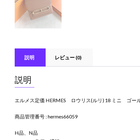
説明
レビュー (0)
説明
エルメス定価 HERMES ロウリス(ルリ) 18 ミニ 
商品管理番号 : hermes66059
H品、N品