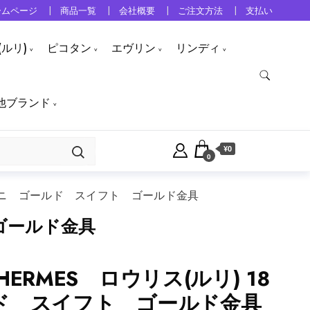
ームページ
商品一覧
会社概要
ご注文方法
支払い
ルリ)
ピコタン
エヴリン
リンディ
他ブランド
¥0
0
8 ミニ ゴールド スイフト ゴールド金具
 ゴールド金具
ERMES ロウリス(ルリ) 18
ド スイフト ゴールド金具