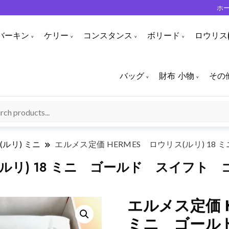
ホ
バーキン
ケリー
コンスタンス
ボリード
ロウリス(
バッグ
財布 小物
その
(ルリ) ミニ
エルメス定価 HERMES ロウリス(ルリ) 1
(ルリ) 18 ミニ ゴールド スイフト
エルメス定価 H
ミニ ゴール