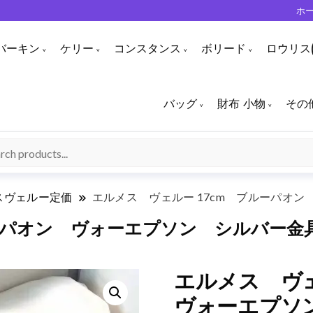
ホ
バーキン
ケリー
コンスタンス
ボリード
ロウリス(
バッグ
財布 小物
その
スヴェルー定価
エルメス ヴェルー 17cm ブルーパオ
ルーパオン ヴォーエプソン シルバー金
エルメス ヴ
ヴォーエプソ