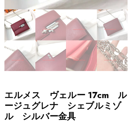
エルメス ヴェルー 17cm ル
ージュグレナ シェブルミゾ
ル シルバー金具