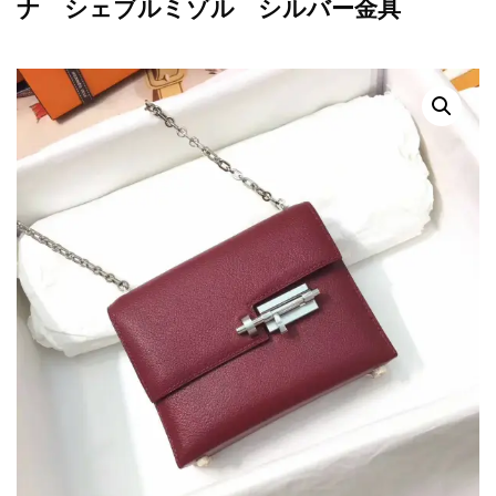
ナ シェブルミゾル シルバー金具