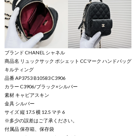
ブランド CHANEL シャネル
商品名 リュックサック ポシェット CCマーク ハンドバッグ
キルティング
品番 AP3753 B10583 C3906
カラー C3906/ブラック×シルバー
素材 キャビアスキン
金具 シルバー
サイズ 縦 17.5 横 12.5 マチ 6
※多少の誤差はご了承ください。
付属品 保存箱、保存袋