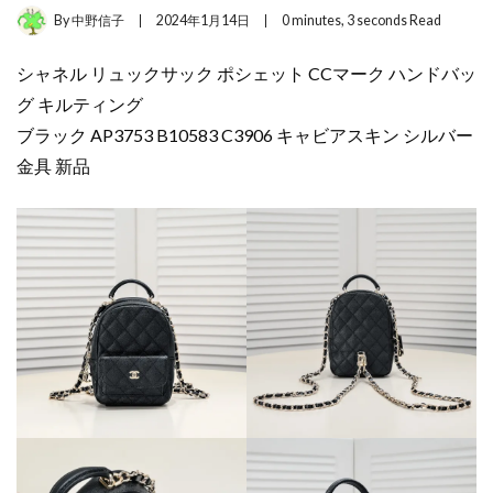
By
中野信子
2024年1月14日
0 minutes, 3 seconds Read
シャネル リュックサック ポシェット CCマーク ハンドバッ
グ キルティング
ブラック AP3753 B10583 C3906 キャビアスキン シルバー
金具 新品