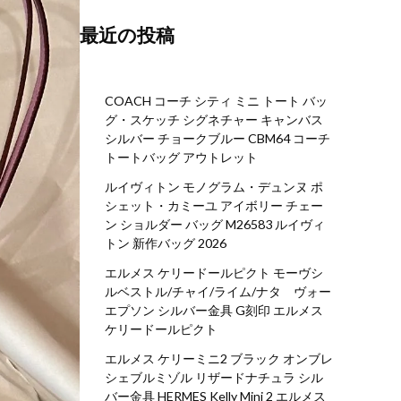
最近の投稿
COACH コーチ シティ ミニ トート バッ
グ・スケッチ シグネチャー キャンバス
シルバー チョークブルー CBM64 コーチ
トートバッグ アウトレット
ルイヴィトン モノグラム・デュンヌ ポ
シェット・カミーユ アイボリー チェー
ン ショルダー バッグ M26583 ルイヴィ
トン 新作バッグ 2026
エルメス ケリードールピクト モーヴシ
ルベストル/チャイ/ライム/ナタ ヴォー
エプソン シルバー金具 G刻印 エルメス
ケリードールピクト
エルメス ケリーミニ2 ブラック オンブレ
シェブルミゾル リザードナチュラ シル
バー金具 HERMES Kelly Mini 2 エルメス