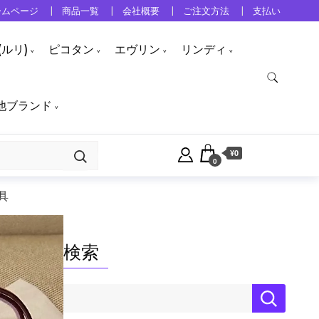
ームページ
商品一覧
会社概要
ご注文方法
支払い
ルリ)
ピコタン
エヴリン
リンディ
他ブランド
¥0
0
具
検索