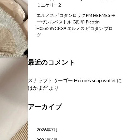
ミニケリー2
エルメス ピコタンロックPM HERMES モ
ーヴシルベストル G刻印 Picotin
H056289CKX9 エルメス ピコタン ブロ
グ
最近のコメント
スナップトゥーゴー Hermès snap wallet
に
はかまだ
より
アーカイブ
2026年7月
2026年6月