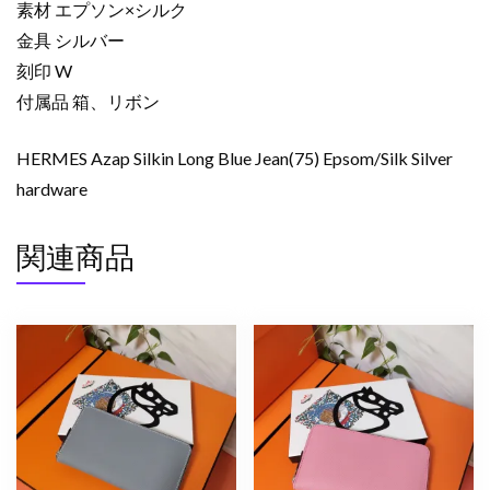
素材 エプソン×シルク
金具 シルバー
刻印 W
付属品 箱、リボン
HERMES Azap Silkin Long Blue Jean(75) Epsom/Silk Silver
hardware
関連商品