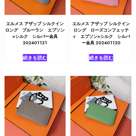
エルメス アザップ シルクイン
エルメス アザップ シルクイン
ロング ブルーラン エプソン
ロング ローズコンフェッテ
×シルク シルバー金具
ィ エプソン×シルク シルバ
202401121
ー金具 202401120
続きを読む
続きを読む